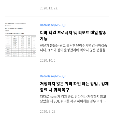
함. DECLARE @i INT SET @i = 6 SELECT @i & 1
, 결과 => 0 SELECT @i & 2 , 결과 => 2 SELECT @
2020. 12. 22.
i & 4 , 결과 => 4 SELECT @i & 6 , 결과 => 6 SELE
CT @i & 8 , 결과 => 0 INT 타입의 컬럼에 정수형 데
이터를 넣고 2진법으로 보아 계산을 하는 방법. 2번
째 조회인 @i & 2 의 내용을 보면. 6 > 0110 2 > 001
DataBase/MS-SQL
0 ====== 0010 > 2 결과 값이 2가 나온다. 일반적으
디비 백업 프로시저 및 리포트 메일 발송
로 사용할 경우에는 SELECT * FROM 테이블 WHE
기능
RE 컬럼 & 2 > 0 위와 같이 0보다 크거나(True) 작은
경..
전문가 분들은 광고 클릭후 닫아주시면 감사하겠습
니다. :) 저와 같이 운영관리에 익숙치 않은 분들을
위한 실 사용 사례입니다. 1. master DB에 백업 기
록을 위한 테이블을 생성했습니다. USE [master] G
2020. 10. 5.
O -- 시작안되는 경우도 발생하기 때문에 startDt 기
본값을 넣지 않음. CREATE TABLE [dbo].[tblBac
kupDB]( [dbName] [varchar](50) NULL, [startD
DataBase/MS-SQL
t] [datetime] NULL, [endDt] [datetime] NULL,
[msg] [ntext] NULL, [mdfSize] [int] NULL, [ldfSi
저장하지 않은 쿼리 확인 하는 방법 , 강제
ze] [int] NULL ) ON [PRIMARY] TEXTIMAGE_ON
종료 시 쿼리 복구
[PRIMARY] GO 2. 백업을 위한 프로시..
때때로 ssms가 강제 종료 된다거나 저장하지 않고
닫았을 때 SQL 쿼리를 복구 해야하는 경우 아래의
쿼리에서 일정 시간동안 쿼리 확인이 가능합니다. U
se SELECT execquery.last_execution_time AS
2020. 9. 29.