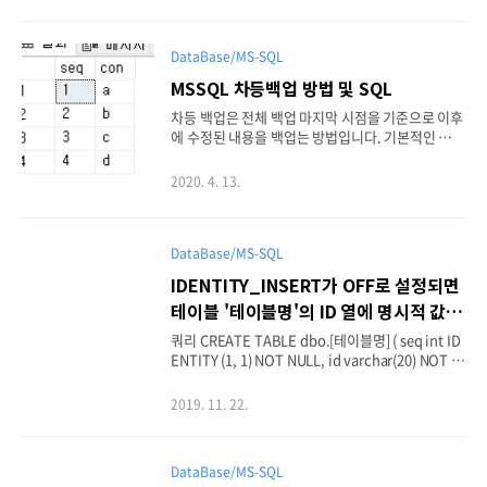
[Date Time], execsql.text AS [Script] FROM sy
s.dm_exec_query_stats AS execquery CROSS
APPLY sys.dm_exec_sql_text(execquery.sql_h
DataBase/MS-SQL
andle) AS execsql ORDER BY execquery.last_e
xecution_time DESC 참조 Url : qastack.kr/pro
MSSQL 차등백업 방법 및 SQL
gramming/15034832/recover-unsaved-sql-qu
차등 백업은 전체 백업 마지막 시점을 기준으로 이후
ery-scripts
에 수정된 내용을 백업는 방법입니다. 기본적인 내용
과 SQL문을 공유합니다. -- 전체 백업 BACKUP DA
TABASE [test] TO DISK = N'D:\Backup\test_ful
2020. 4. 13.
l.bak' WITH NOFORMAT, NOINIT, NAME = N'te
st-전체 데이터베이스 백업', SKIP, NOREWIND, N
OUNLOAD, STATS = 10 GO -- 차등백업 1 BACK
UP DATABASE [test] TO DISK = N'D:\Backup\t
DataBase/MS-SQL
est_1.bak' WITH DIFFERENTIAL , NOFORMAT,
IDENTITY_INSERT가 OFF로 설정되면
NOINIT, NAME = N'test-전체 데이터베이스 백업',
테이블 '테이블명'의 ID 열에 명시적 값을
SKIP, NOREWIND, NOUNLOAD, STATS ..
삽입할 수 없습니다.
쿼리 CREATE TABLE dbo.[테이블명] ( seq int ID
ENTITY (1, 1) NOT NULL, id varchar(20) NOT N
ULL ) insert into dbo.[테이블명] (seq,id) values
(1,'abc') IDENTITY_INSERT가 OFF로 설정되면
2019. 11. 22.
테이블 '테이블명'의 ID 열에 명시적 값을 삽입할 수
없습니다. IDENTITY 가 있는 데이터 테이블 생성 후
해당 컬럼 입력 시도 할 경우 에러 발생 아래와 같이 I
DataBase/MS-SQL
DENTITY_INSERT ON 처리 후 실행 시 가능해짐