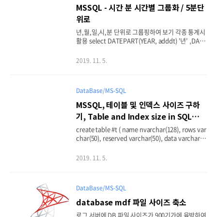
반드시 INSERT 후에 OFF 처리 해야 이후 문제가 안
MSSQL - 시간 분 시간별 그룹화 / 5분단
생김 SET IDENTITY_INSERT dbo.[테이블명] ON
위로
insert into dbo.[테이블명] (seq,id) value..
년,월,일,시,분 단위로 그룹핑하여 보기 각종 통계시
활용 select DATEPART(YEAR, adddt) '년' ,DATE
PART(MONTH, adddt) '월' ,DATEPART(DAY, ad
ddt) '일' ,DATEPART(HOUR, adddt) '시' -- ,(DA
2019. 11. 5.
TEPART(MINUTE, adddt) / 10) ,count(*) FRom
테이블명 with(nolock) GROUP BY DATEPART(Y
EAR, adddt) ,DATEPART(MONTH, adddt) ,DAT
DataBase/MS-SQL
EPART(DAY, adddt) ,DATEPART(HOUR, adddt)
--,(DATEPART(MINUTE, adddt) / 10) order by
MSSQL, 테이블 및 인덱스 사이즈 구하
1,2,3,4 select TIMEFROMPARTS( DATEPART
기, Table and Index size in SQL
(H..
Server
create table #t ( name nvarchar(128), rows var
char(50), reserved varchar(50), data varchar(5
0), index_size varchar(50), unused varchar(50)
) declare @id nvarchar(128) declare c cursor f
2019. 11. 5.
or select '[' + sc.name + '].[' + s.name + ']' FRO
M sysobjects s INNER JOIN sys.schemas sc O
N s.uid = sc.schema_id where s.xtype='U' ope
DataBase/MS-SQL
n c fetch c into @id while @@fetch_status = 0
begin insert into #t exec sp_sp..
database mdf 파일 사이즈 축소
로그 서버에 DB 파일 사이즈가 900기가에 육박하여