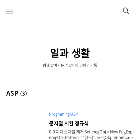
메
검
뉴
색
일과 생활
함께 쌓여가는 개발자의 경험과 기록
ASP
(3)
Progmming/ASP
문자열 치환 정규식
0-9 까지 숫자를 제거 Set eregObj = New RegExp:
eregObj.Pattern = "[0-9]": eregObj.IgnoreCase