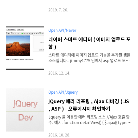
= True: eregObj.Global = True: str = eregObj.R
eplace(str, ""): ..
2019. 7. 26.
Open API/Naver
네이버 스마트 에디터 ( 이미지 업로드 포
함 )
스마트 에디터에 이미지 업로드 기능을 추가된 샘플
소스입니다.. jimmy1775 님께서 asp 업로드 모듈
을 개발해주시고 idtong 님께서 jsp 모듈을 개발해
주셨습니다.. 감사드립니다. Test UIrl : http://ww
2016. 12. 14.
w.uhoon.co.kr/test/988/SmartEditor/SEditor
Demo.html DownLoad : (2013.06.30 추가) ps.
추가로 이미지 업로드 가능한 mimetype 을 일부 추
Open API/Jquery
가하였습니다..( png 등...) 적용 방법 : 1. 압축 해제
후 SEditorDemo.html 파일을 제외한 나머지 파일
jQuery 에러 리포팅 , Ajax 디버깅 ( JS
은 에디터가 삽입될 페이지와 같은 경로에 업로드하
, ASP ) - 오류메시지 확인하기
거나 또는 임의의 위치에 압축 해제 후 include된 경
로를 수정하여 업로드 합니다. ( 아래 설명은 같..
Jquery 를 이용한 에러 리포팅 소스 //Ajax 호출 함
수. 예시. function detailView() { $.ajax({ type:
"POST", dataType: "xml", url: "xxx.asp", data:
{ mode : "DETAIL"}, success: function(xmlRS){
2016. 10. 28.