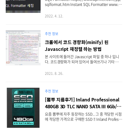
sqlformat.htm Instant SQL Formatter www.d
priver.com 들어갈 때 마다 세팅 하는것이 번거로
워서 위와 같이 즐겨찾기 등록 후 수정을 통해서 Jav
2022. 4. 12.
ascript 로 설정값을 세팅하도록 했습니다. URL 칸
에는 아래와 같이.. javascript:document.all.dbv
endor.value = 'mysql';document.all.keyword
추천 정보
cs.value = 'Unchanged';document.all.tablena
mecs.value = 'Unchanged';document.all.colu
크롬에서 코드 경량화(minify) 된
mnnamecs.value = 'Unchanged';document.al
Javascript 재정렬 하는 방법
l.functioncs.valu..
본 사이트에 들어간 Javascript 파일 중 하나 입니
다. 코드경량화가 되어 있어서 들여쓰기나 기타 공백
등이 없이 재정렬되어있습니다. 알아보기가 힘들어
서 디버깅도 힘든데 보기 좋게 정렬해주는 기능이있
2021. 8. 26.
어서 공유합니다. 이전에는 상단에 버튼이 떴던거같
은데 어느순간 사라져버려서... 하단에 보시면 {} 표
시를 누르시면 보기 좋게 재정렬 됩니다.
추천 정보
[뽐뿌 지름후기] Inland Professional
480GB 3D TLC NAND SATA III 6Gb/s
2.5" SSD 아마존 직구
요즘 뽐뿌에 자주 등장하는 SSD.. 그 중 적당한 시점
에 적당한 가격으로 구매한 SSD !! Inland Professi
onal 480GB 3D TLC NAND SATA III 6Gb/s 2.5"