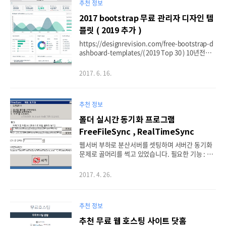
추천 정보
2017 bootstrap 무료 관리자 디자인 템
플릿 ( 2019 추가 )
https://designrevision.com/free-bootstrap-d
ashboard-templates/( 2019 Top 30 ) 10년전쯤
개발을 시작 할때는 관리자 디자인이라는 개념이 없
었던 것 같은데이미 수년전부터 당연히 들어가야 하
2017. 6. 16.
는게 관리자 디자인입니다. 당연한 소리인데 쌩뚱맞
게 이러한 이야기를 꺼낸 이유는네 결국 무료 템플릿
을 소개하기 위함이지요. 유료 템플릿도 다수 존재하
추천 정보
지만 이미 반응형 부스트트랩기반의 무료 템플릿들
이 엄청나게 많이 나와있고그 수준이 유료에 비해 동
폴더 실시간 동기화 프로그램
등하거나 그 이상인 것들도 다수 있지요. 그중에 To
FreeFileSync , RealTimeSync
p 20에 해당하는 템플릿들에 대한 테마 소개글이 있
어서일부 가져왔습니다. 자세한 내용 및 사이트 , 다
웹서버 부하로 분산서버를 셋팅하며 서버간 동기화
운로드 주소는 아래 사이트를 확인 해주세요. ( http
문제로 골머리를 썩고 있었습니다. 필요한 기능 : 실
s://c..
시간은 아니어도 2-3초 내에 폴더/파일 변동이 체크
되어 양방향 동기화가 되는 것. 우선 적으로 구글링
2017. 4. 26.
을 통해서 아래 3개의 프로그램을 설치 / 사용해보았
는데요. 1. SyncToy2. Allway Sync3. FreeFileSy
nc ( RealTimeSync ) 그 중 갑은 3번 FreeFileSyn
추천 정보
c 입니다.간단하지만 필요했던 기능을 모두 만족합
니다. 나머지 2개는 실시간 동기화가 안됨. 혹은 동
추천 무료 웹 호스팅 사이트 닷홈