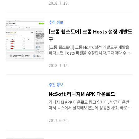
SSD 아마존 직구..내용 약 78달러..배송은 약 1주일
2018. 7. 19.
대세인 3D NAND 와 D램 캐시가 있는 제품. 잘은 모
르지만 일단 D램 캐시가 있는 제품이 여러모로 속도
와 안정성이 좋다고 함. 전문 지식이 없기 때문에 커
추천 정보
뮤니티 귀동냥..ㅎㅎ 딱 설치 후 바로 직행한 속도 테
스트. 꽤나 양호한 속도가 나와 주었습니다. 환경에
[크롬 웹스토어] 크롬 Hosts 설정 개발도
따라 속도 차이는 나는듯한데 어떤 후기에서는 +50
구
~ 100 MB/s 정도의 높은 수치를 보이는 경우도 있었
습니다. 스펙상으로는 그게 정상인것같지만 충분히
[크롬 웹스토어] 크롬 Hosts 설정 개발도구 개발을
만족스럽네요. 이렇게 오래된 pc..
하다보면 Hosts 파일을 수정합니다.그때마다 수정
하는것도 일이고 옮겨가는 자리마다 혹은 포맷이라
도 할때면 정말 귀찮은 일인데요.크롬 애드온에 이러
2018. 1. 15.
한 어려움을 간편하게 해결해주는 애드온이 있어서
소개합니다. 급하신 분들을 위한 링크 선투척 Host
Switch Plus https://chrome.google.com/web
추천 정보
store/detail/host-switch-plus/bopepoejgapm
ihklfepohbilpkcdoaeo 설정은 굉장히 직관적입니
NcSoft 리니지M APK 다운로드
다. 추가된 아이콘을 누르면 추가 / 관리 메뉴가 보입
리니지 M APK 다운로드 링크 입니다. 방금 다운받
니다. 관리 화면에 들어가면 Add / Bulk Add / Hos
아서 녹스에서 설치해보았는데 성공했네요. 바로 다
ts 탭이 있습니다. 항목자체는 보이는 그대로 매우
운로드 어려우신분들은 아래 링크 확인해주세요. ht
직관적이기 때문에 사용하기 너..
tps://apkdownloadmirror.com/download/13
2017. 6. 20.
7806/%EB%A6%AC%EB%8B%88%EC%A7%8
0m