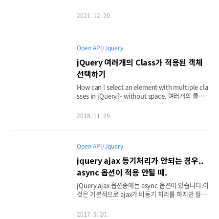
하는 방법이 있었으나 크롬 버전이 바뀌면서 사용 불
가능. https://stackoverflow.com/questions/1
2021. 12. 20.
5738259/disabling-chrome-autofill Disabling
Chrome Autofill I have been running into issu
es with the chrome autofill behavior on sever
al forms. The fields in the form all have very c
Open API/Jquery
ommon and accurate names, such as "emai
jQuery 여러개의 Class가 적용된 객체
l", "name", or "password", and the... stackov
선택하기
erf..
How can I select an element with multiple cla
sses in jQuery?- without space. 여러개의 클래
스가 지정된 객체를 선택하고자 할 때.. 어떻게 해야
할까- 띄어쓰기 없이 해야함. multiple classes $(".
2018. 11. 29.
a.b.c").trigger("click")
Open API/Jquery
jquery ajax 동기처리가 안되는 경우..
async 옵션이 적용 안될 때.
jQuery ajax 옵션중에는 async 옵션이 있습니다.이
것은 기본적으로 ajax가 비동기 처리를 하지만 필요
에 따라 동기 요청을 하기 위한 옵션이지만최근 경험
상 적용이 되지 않는 것이 확인되어 api 사이트를 확
2017. 9. 20.