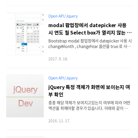
인해보니 아래와 같은 내용이 확인이 됩니다. 크로스
도메인일 경우 데이터 타입이 jsonp라면 지원되지
않는다. 위의 조건 외에도 1.8 버전 이후부터 지원되
Open API/Jquery
지 않음이라고 명시되어있고 콜백 함수를 이용하도
록 명시가 되어있으니 1.8버전 혹은 최신 버전을 사
modal 팝업창에서 datepicker 사용
용하는 경우 문제가 될 것같습니다. 그런데...되는 경
시 연도 월 Select box가 열리지 않는 문
우도 있고..안되는 경우도 있고...모호하네요. 확실
제 해결 방법
하게 그냥 콜백 함수를 사용해야겠습니다. async (d
Bootstrap modal 팝업창에서 datepicker 사용 시
efault: true) Type: BooleanBy default, all r..
changeMonth , changeYear 옵션을 true 로 사용
할 경우 정상적으로 펼쳐지지 않고 바로 닫히는 버그
가 있는데 꽤 오래된 상황임에도 업데이트가 되어지
2017. 9. 18.
지 않고 있습니다. 하지만, 역시 스택오버플로우 htt
ps://stackoverflow.com/questions/22050641/
month-select-in-datepicker-inside-a-bootstr
Open API/Jquery
ap-modal-wont-work-in-firefox 해결 방안을 제
시해줍니다. $('#modal').on('show', function () {
jQuery 특정 객체가 화면에 보이는지 여
$.fn.modal.Constructor.prototype.enforceFo
부 확인
cus = function () { }; }); 위..
종종 해당 객체가 보여지고있는지 여부에 따라 어떤
액션을 취해야할 경우가 있습니다. 아래와 같이 체크
합니다. if($(selector).is(":visible")) { alert("노출
되고있음."); }else{ alert("숨겨져있음."); }
2016. 11. 17.