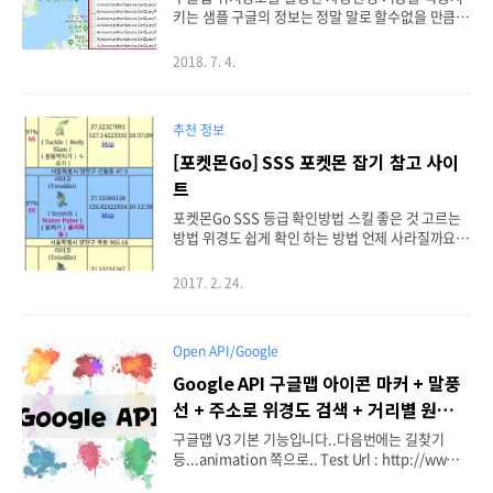
키는 샘플 구글의 정보는 정말 말로 할수없을 만큼
방대합니다. 그 중에서 맵데이터는 정말 놀라운데
요. 기존에 장소(정확히는 도시별)별 위경도 값을 직
2018. 7. 4.
접 데이터관리하던 부분을 구글 장소 검색 ( Places
Search Box ) 기능으로 대체하게 되었습니다. 잘 구
축된 API를 잘 가져다 쓰면 되기 때문에 참 편하죠.
추천 정보
자동완성의 반응속도도 빠르고 나름 직접 관리하는
것보다 정확하기 때문에 여러모로 유용할것같습니
[포켓몬Go] SSS 포켓몬 잡기 참고 사이
다. 실제로 구현 하는 경우에는 가장 하단에 Js 참조
트
할때 key 값을 입력해야합니다. https://maps.goo
gleapis.com/maps/api/js?key=여기에키값입력
포켓몬Go SSS 등급 확인방법 스킬 좋은 것 고르는
&libraries=places&callback=initAutocomple..
방법 위경도 쉽게 확인 하는 방법 언제 사라질까요
한번에 확인 할 수 있는 페이지가 있네요. http://te
am.uhoon.co.kr:999/pokemon/90.html
2017. 2. 24.
Open API/Google
Google API 구글맵 아이콘 마커 + 말풍
선 + 주소로 위경도 검색 + 거리별 원그리
기 - v3
구글맵 V3 기본 기능입니다..다음번에는 길찾기
등...animation 쪽으로.. Test Url : http://www.u
hoon.co.kr/test/613.html * 기능 기본 맵 아이콘