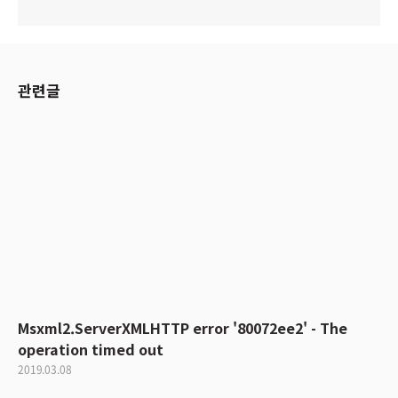
관련글
Msxml2.ServerXMLHTTP error '80072ee2' - The
operation timed out
2019.03.08