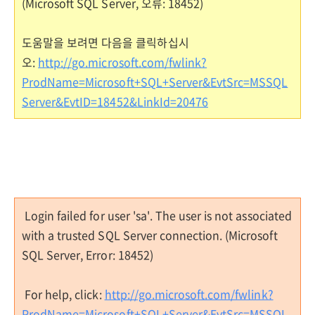
(Microsoft SQL Server, 오류: 18452)
도움말을 보려면 다음을 클릭하십시
오:
http://go.microsoft.com/fwlink?
ProdName=Microsoft+SQL+Server&EvtSrc=MSSQL
Server&EvtID=18452&LinkId=20476
Login failed for user 'sa'. The user is not associated
with a trusted SQL Server connection. (Microsoft
SQL Server, Error: 18452)
For help, click:
http://go.microsoft.com/fwlink?
ProdName=Microsoft+SQL+Server&EvtSrc=MSSQL